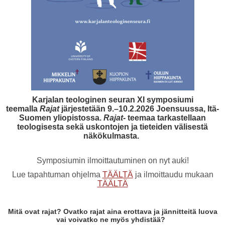
Karjalan teologinen seuran XI symposiumi
teemalla
Rajat
järjestetään 9.–10.2.2026 Joensuussa, Itä-
Suomen yliopistossa.
Rajat
- teemaa tarkastellaan
teologisesta sekä uskontojen ja tieteiden välisestä
näkökulmasta.
Symposiumin ilmoittautuminen on nyt auki!
Lue tapahtuman ohjelma
TÄÄLTÄ
ja ilmoittaudu mukaan
TÄÄLTÄ
Mitä ovat rajat? Ovatko rajat aina erottava ja jännitteitä luova
vai voivatko ne myös yhdistää?