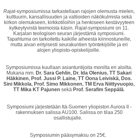
Rajat
-symposiumissa tarkastellaan rajojen olemusta mielen,
kulttuurin, kansallisuuden ja valtioiden näkökulmista sekä
kirkon olemukseen, kirkkotiloihin ja henkiseen kestävyyteen
kytkeytyvistä teemoista käsin.
Rajat
-symposiumi on 11.
Karjalan teologisen seuran järjestämä symposiumi.
Tapahtuma on tarkoitettu kaikille aiheesta kiinnostuneille,
mutta aivan erityisesti seurakuntien työntekijöille ja eri
alojen yliopisto-opiskelijoille.
Symposiumissa kuullaan asiantuntijoita monilta eri aloilta.
Mukana mm.
Dr. Sara Gehlin, Dr. Ida Olenius, TT Sakari
Häkkinen, Prof. Jussi P. Laine, TT Oona Leiviskä, Dos.
Sini Mikkola, Prof. Simo Mikkonen, TM Erva Niittyvuopio,
TT Mika KT Pajunen
sekä
Prof. Serafim Seppälä
.
Symposiumi järjestetään Itä-Suomen yliopiston Aurora II -
rakennuksen salissa AU100. Salissa on tilaa 250
osallistujalle.
Symposiumin pääsymaksu on 25€.