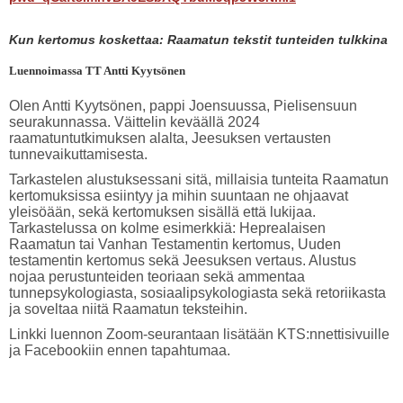
Kun kertomus koskettaa: Raamatun tekstit tunteiden tulkkina
Luennoimassa TT Antti Kyytsönen
Olen Antti Kyytsönen, pappi Joensuussa, Pielisensuun
seurakunnassa. Väittelin keväällä 2024
raamatuntutkimuksen alalta, Jeesuksen vertausten
tunnevaikuttamisesta.
Tarkastelen alustuksessani sitä, millaisia tunteita Raamatun
kertomuksissa esiintyy ja mihin suuntaan ne ohjaavat
yleisöään, sekä kertomuksen sisällä että lukijaa.
Tarkastelussa on kolme esimerkkiä: Heprealaisen
Raamatun tai Vanhan Testamentin kertomus, Uuden
testamentin kertomus sekä Jeesuksen vertaus. Alustus
nojaa perustunteiden teoriaan sekä ammentaa
tunnepsykologiasta, sosiaalipsykologiasta sekä retoriikasta
ja soveltaa niitä Raamatun teksteihin.
Linkki luennon Zoom-seurantaan lisätään KTS:nnettisivuille
ja Facebookiin ennen tapahtumaa.