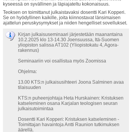
kyseessä on syvällinen ja läpiajateltu kokonaisuus.
Teoksen on toimittanut julkaistavaksi dosentti Kari Kopperi.
Se on hyödyllinen kaikille, joita kiinnostavat länsimaisen
ajattelun peruskysymykset ja niiden hengelliset sovellukset.
Kirjan julkaisuseminaari järjestetään maanantaina
10.2.2025 klo 13-14.30 Joensuussa, Itä-Suomen
yliopiston salissa AT102 (Yliopistokatu 4, Agora-
rakennus)
Seminaariin voi osallistua myös Zoomissa
Ohjelma:
13.00 KTS:n julkaisusihteeri Joona Salminen avaa
tilaisuuden
KTS:n puheenjohtaja Heta Hurskainen: Kristuksen
katseleminen osana Karjalan teologisen seuran
julkaisutoimintaa
Dosentti Kari Kopperi: Kristuksen katseleminen -
Toimittajan havaintoja Antti Raunion tutkimuksen
äärellä.