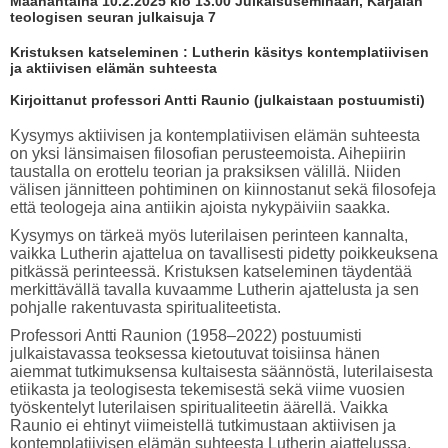
Maanantaina 10.2.2025 klo 13.00 Julkaisuseminaari, Karjalan
teologisen seuran julkaisuja 7
Kristuksen katseleminen : Lutherin käsitys kontemplatiivisen
ja aktiivisen elämän suhteesta
Kirjoittanut professori Antti Raunio (julkaistaan postuumisti)
Kysymys aktiivisen ja kontemplatiivisen elämän suhteesta
on yksi länsimaisen filosofian perusteemoista. Aihepiirin
taustalla on erottelu teorian ja praksiksen välillä. Niiden
välisen jännitteen pohtiminen on kiinnostanut sekä filosofeja
että teologeja aina antiikin ajoista nykypäiviin saakka.
Kysymys on tärkeä myös luterilaisen perinteen kannalta,
vaikka Lutherin ajattelua on tavallisesti pidetty poikkeuksena
pitkässä perinteessä. Kristuksen katseleminen täydentää
merkittävällä tavalla kuvaamme Lutherin ajattelusta ja sen
pohjalle rakentuvasta spiritualiteetista.
Professori Antti Raunion (1958–2022) postuumisti
julkaistavassa teoksessa kietoutuvat toisiinsa hänen
aiemmat tutkimuksensa kultaisesta säännöstä, luterilaisesta
etiikasta ja teologisesta tekemisestä sekä viime vuosien
työskentelyt luterilaisen spiritualiteetin äärellä. Vaikka
Raunio ei ehtinyt viimeistellä tutkimustaan aktiivisen ja
kontemplatiivisen elämän suhteesta Lutherin ajattelussa,