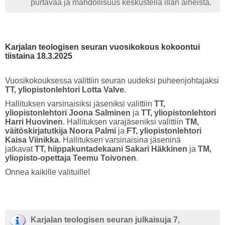
purtavaa ja mahdollisuus keskustella illan aiheista.
Karjalan teologisen seuran vuosikokous kokoontui
tiistaina 18.3.2025
Vuosikokouksessa valittiin seuran uudeksi puheenjohtajaksi
TT, yliopistonlehtori Lotta Valve
.
Hallituksen varsinaisiksi jäseniksi valittiin
TT,
yliopistonlehtori Joona Salminen
ja
TT, yliopistonlehtori
Harri Huovinen
. Hallituksen varajäseniksi valittiin
TM,
väitöskirjatutkija Noora Palmi
ja
FT, yliopistonlehtori
Kaisa Viinikka
. Hallituksen varsinaisina jäseninä
jatkavat
TT, hiippakuntadekaani Sakari Häkkinen
ja
TM,
yliopisto-opettaja Teemu Toivonen
.
Onnea kaikille valituille!
Karjalan teologisen seuran julkaisuja 7,