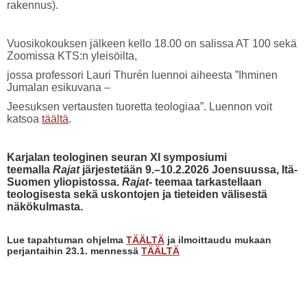
rakennus).
Vuosikokouksen jälkeen kello 18.00 on salissa AT 100 sekä
Zoomissa KTS:n yleisöilta,
jossa professori Lauri Thurén luennoi aiheesta ”Ihminen
Jumalan esikuvana –
Jeesuksen vertausten tuoretta teologiaa”. Luennon voit
katsoa
täältä
.
Karjalan teologinen seuran XI symposiumi
teemalla
Rajat
järjestetään 9.–10.2.2026 Joensuussa, Itä-
Suomen yliopistossa.
Rajat
- teemaa tarkastellaan
teologisesta sekä uskontojen ja tieteiden välisestä
näkökulmasta.
Lue tapahtuman ohjelma
TÄÄLTÄ
ja ilmoittaudu mukaan
perjantaihin 23.1. mennessä
TÄÄLTÄ