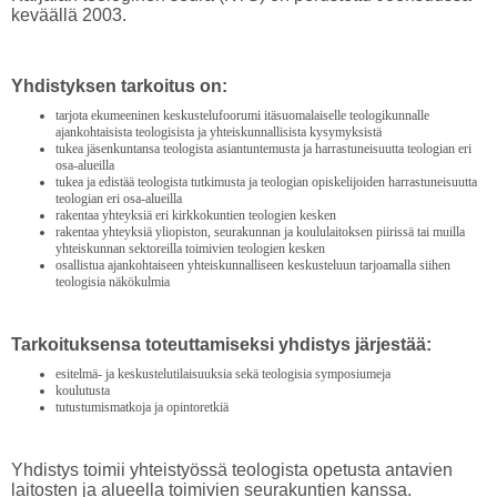
keväällä 2003.
Yhdistyksen tarkoitus on:
tarjota ekumeeninen keskustelufoorumi itäsuomalaiselle teologikunnalle
ajankohtaisista teologisista ja yhteiskunnallisista kysymyksistä
tukea jäsenkuntansa teologista asiantuntemusta ja harrastuneisuutta teologian eri
osa-alueilla
tukea ja edistää teologista tutkimusta ja teologian opiskelijoiden harrastuneisuutta
teologian eri osa-alueilla
rakentaa yhteyksiä eri kirkkokuntien teologien kesken
rakentaa yhteyksiä yliopiston, seurakunnan ja koululaitoksen piirissä tai muilla
yhteiskunnan sektoreilla toimivien teologien kesken
osallistua ajankohtaiseen yhteiskunnalliseen keskusteluun tarjoamalla siihen
teologisia näkökulmia
Tarkoituksensa toteuttamiseksi yhdistys järjestää:
esitelmä- ja keskustelutilaisuuksia sekä teologisia symposiumeja
koulutusta
tutustumismatkoja ja opintoretkiä
Yhdistys toimii yhteistyössä teologista opetusta antavien
laitosten ja alueella toimivien seurakuntien kanssa.