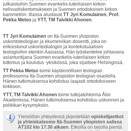
julkaistuihin Suomen evankelis-luterilaisen kirkon
nelivuotiskertomukseen ja Suomen ortodoksisen kirkon
barometriin. Illassa alustavat
TT Jyri Komulainen
,
Prof.
Pekka Metso
ja
YTT, TM
Talvikki Ahonen
.
TT Jyri Komulainen
on Itä-Suomen yliopiston
uskontoteologian ja ekumeniikan dosentti, joka on
erikoistunut uskontodialogiin ja kontekstuaalisiin
teologioihin etenkin Aasiassa. Hän työskentelee johtavana
asiantuntijana Suomen evankelis-luterilaisen kirkon
tutkimus ja koulutus -yksikössä, joka sijaitsee Helsingissä.
TT Pekka Metso
toimii käytännöllisen teologian
professorina Itä-Suomen yliopiston teologian osastolla.
Hänen tutkimuksensa kohdistuu laajasti ortodoksiseen
kirkkoon.
YTT, TM Talvikki Ahonen
toimii tutkijatohtorina Åbo
Akademissa. Hänen tutkimuksensa kohdistuu uskonnon ja
politiikan kysymyksiin.
Yleisöillan yhteydessä järjestetään
opiskelijaetkot
ja yhteiskatsomo Itä-Suomen yliopiston salissa
AT102 klo 17.30 alkaen
. Etkoilla on tarjolla pientä