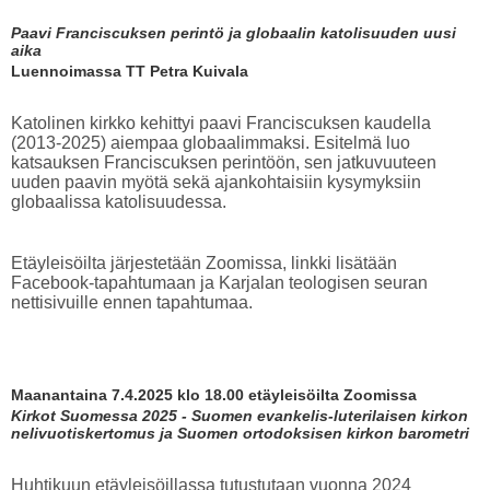
Paavi Franciscuksen perintö ja globaalin katolisuuden uusi
aika
Luennoimassa TT Petra Kuivala
Katolinen kirkko kehittyi paavi Franciscuksen kaudella
(2013-2025) aiempaa globaalimmaksi. Esitelmä luo
katsauksen Franciscuksen perintöön, sen jatkuvuuteen
uuden paavin myötä sekä ajankohtaisiin kysymyksiin
globaalissa katolisuudessa.
Etäyleisöilta järjestetään Zoomissa, linkki lisätään
Facebook-tapahtumaan ja Karjalan teologisen seuran
nettisivuille ennen tapahtumaa.
Maanantaina 7.4.2025 klo 18.00 etäyleisöilta Zoomissa
Kirkot Suomessa 2025 - Suomen evankelis-luterilaisen kirkon
nelivuotiskertomus ja Suomen ortodoksisen kirkon barometri
Huhtikuun etäyleisöillassa tutustutaan vuonna 2024