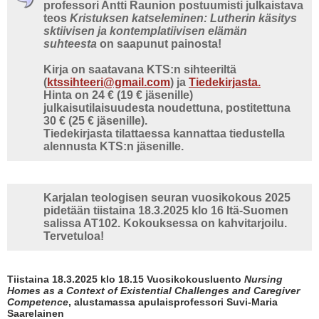
professori Antti Raunion postuumisti julkaistava
teos
Kristuksen katseleminen: Lutherin käsitys
sktiivisen ja kontemplatiivisen elämän
suhteesta
on saapunut painosta!
Kirja on saatavana KTS:n sihteeriltä
(
ktssihteeri@gmail.com
) ja
Tiedekirjasta.
Hinta on 24 € (19 € jäsenille)
julkaisutilaisuudesta noudettuna, postitettuna
30 € (25 € jäsenille).
​Tiedekirjasta tilattaessa kannattaa tiedustella
alennusta KTS:n jäsenille.
Karjalan teologisen seuran vuosikokous 2025
pidetään tiistaina 18.3.2025 klo 16 Itä-Suomen
salissa AT102. Kokouksessa on kahvitarjoilu.
Tervetuloa!
Tiistaina 18.3.2025 klo 18.15 Vuosikokousluento
Nursing
Homes as a Context of Existential Challenges and Caregiver
Competence
, alustamassa apulaisprofessori Suvi-Maria
Saarelainen