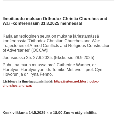
Ilmoittaudu mukaan Orthodox Christia Churches and
War -konferenssiin 31.8.2025 mennessä!
Karjalan teologinen seura on mukana järjestämässä
konferenssia “Orthodox Christian Churches and War:
Trajectories of Armed Conflicts and Religious Construction
of Adversaries” (OCCW)!
Joensuussa 25.-27.9.2025. (Ekskursio 28.9.2025)
Puhujina muun muassa prof. Catherine Wanner, dr.
Harutyun Harutyunyan, dr. Tornike Metreveli, prof. Cyril
Hovorun ja dr. Iryna Fenno.
Lisätietoa ja ilmoittautumislinkki:
https://sites.uef.fi/orthodox-
churches-and-war/
Keskiviikkona 14.5.2025 klo 18.00 Zoom-etäyleisöilta