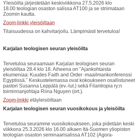
Yleisöilta järjestetään keskiviikkona 27.5.2026 klo
18.00 teologian osaston salissa AT100 ja se striimataan
Zoomin kautta.
Zoom-linkki yleisöiltaan
Tilaisuudessa on kahvitarjoilu. Lämpimästi tervetuloa!
Karjalan teologisen seuran yleisöilta
Tervetuloa seuraamaan Karjalan teologisen seuran
yleisöiltaa 28.4 klo 18. Aiheena on "Ajankohtaista
ekumeniaa: Kuudes Faith and Order -maailmankonferenssi
Egyptissä." Keskustelemassa ovat kokoukseen osallistuneet
pastori Susanna Leppälä (ev.-lut.) sekä Filantropia ry:n
toiminnanjohtaja Riina Nguyen (ort.).
Zoom-linkki
etäyleisöiltaan
Karjalan teologisen seuran vuosikokous ja yleisöilta
Tervetuloa seuramme vuosikokoukseen, joka pidetään keski
viikkona 25.3.2026 klo 16.00 alkaen Itä-Suomen yliopiston
teologian osaston seminaarisalissa AT102 (Agora-