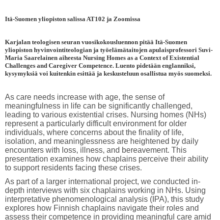
Itä-Suomen yliopiston salissa AT102 ja Zoomissa
Karjalan teologisen seuran vuosikokousluennon pitää Itä-Suomen
yliopiston hyvinvointiteologian ja työelämätaitojen apulaisprofessori Suvi-
Maria Saarelainen aiheesta Nursing Homes as a Context of Existential
Challenges and Caregiver Competence. Luento pidetään englanniksi,
kysymyksiä voi kuitenkin esittää ja keskusteluun osallistua myös suomeksi.
As care needs increase with age, the sense of
meaningfulness in life can be significantly challenged,
leading to various existential crises. Nursing homes (NHs)
represent a particularly difficult environment for older
individuals, where concerns about the finality of life,
isolation, and meaninglessness are heightened by daily
encounters with loss, illness, and bereavement. This
presentation examines how chaplains perceive their ability
to support residents facing these crises.
As part of a larger international project, we conducted in-
depth interviews with six chaplains working in NHs. Using
interpretative phenomenological analysis (IPA), this study
explores how Finnish chaplains navigate their roles and
assess their competence in providing meaningful care amid