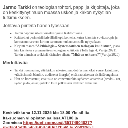
Jarmo Tarkki
on teologian tohtori, pappi ja kirjoittaja, joka
on keskittynyt muun muassa uskon ja kirkon nykytilan
tutkimukseen.
Johtavia piirteitä hänen työssään:
Toimii pappina ulkosuomalaistyössä Kaliforniassa.
Kritisoinut perinteisiä kristillisiä opinkohteita, kuten klassista sovitusoppia ja
korostanut tarvetta kirkon sanoman mukauttamiselle nykyaikaan.
Kirjoitti esseen
”Alethiologia – Systemaattisen teologian kauhistus“
, jossa
hän käsittelee systemaattisen teologian kritiikkiä. (Tolle lege 4, Vartija 2021).
Tarkin viimeisin artikkeli käsittelee aihetta
”Mitä on uskonto?”
(Vartija 2025).
Merkittävää
Tarkki huomauttaa, että kirkon ulkoiset muodot (esimerkiksi suuret kaiuttimet,
«räväkämmät bändit», uudistetut liturgiat) eivät ratkaise sen sisäisiä ongelmia.
Hän on korostanut, että usko on ennemminkin sydämen antamista (
credo
– cor,
sydän ja do, antaa) jollekin kuin pelkästään älyllinen vakuutus.
Keskiviikkona 12.11.2025 klo 18.00 Yleisöilta
Itä-suomen yliopiston salissa AT100 ja
Zoomissa
https://uef.zoom.us/j/65174904627?
pwd=qCaft8imhvBA9ESbAQYbuMJqp5W3Nm.1