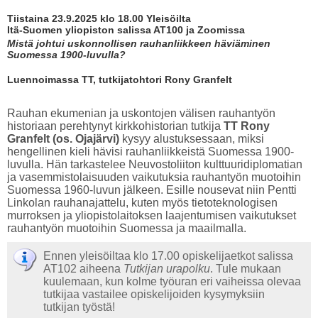
Tiistaina 23.9.2025 klo 18.00 Yleisöilta
Itä-Suomen yliopiston salissa AT100 ja Zoomissa
Mistä johtui uskonnollisen rauhanliikkeen häviäminen
Suomessa 1900-luvulla?
Luennoimassa TT, tutkijatohtori Rony Granfelt
Rauhan ekumenian ja uskontojen välisen rauhantyön
historiaan perehtynyt kirkkohistorian tutkija
TT Rony
Granfelt (os. Ojajärvi)
kysyy alustuksessaan, miksi
hengellinen kieli hävisi rauhanliikkeistä Suomessa 1900-
luvulla. Hän tarkastelee Neuvostoliiton kulttuuridiplomatian
ja vasemmistolaisuuden vaikutuksia rauhantyön muotoihin
Suomessa 1960-luvun jälkeen. Esille nousevat niin Pentti
Linkolan rauhanajattelu, kuten myös tietoteknologisen
murroksen ja yliopistolaitoksen laajentumisen vaikutukset
rauhantyön muotoihin Suomessa ja maailmalla.
Ennen yleisöiltaa klo 17.00 opiskelijaetkot salissa
AT102 aiheena
Tutkijan urapolku
. Tule mukaan
kuulemaan, kun kolme työuran eri vaiheissa olevaa
tutkijaa vastailee opiskelijoiden kysymyksiin
tutkijan työstä!