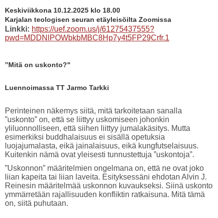
Keskiviikkona 10.12.2025 klo 18.00
Karjalan teologisen seuran etäyleisöilta Zoomissa
Linkki:
https://uef.zoom.us/j/61275437555?
pwd=MDDNlPOWbkbMBC8Hp7y4t5FP29Crfr.1​
”Mitä on uskonto?"
Luennoimassa TT Jarmo Tarkki
Perinteinen näkemys siitä, mitä tarkoitetaan sanalla
”uskonto” on, että se liittyy uskomiseen johonkin
yliluonnolliseen, että siihen liittyy jumalakäsitys. Mutta
esimerkiksi buddhalaisuus ei sisällä opetuksia
luojajumalasta, eikä jainalaisuus, eikä kungfutselaisuus.
Kuitenkin nämä ovat yleisesti tunnustettuja ”uskontoja”.
”Uskonnon” määritelmien ongelmana on, että ne ovat joko
liian kapeita tai liian laveita. Esityksessäni ehdotan Alvin J.
Reinesin määritelmää uskonnon kuvaukseksi. Siinä uskonto
ymmärretään rajallisuuden konfliktin ratkaisuna. Mitä tämä
on, siitä puhutaan.