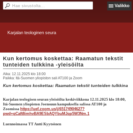
Valikko
Karjalan teologinen seura
Kun kertomus koskettaa: Raamatun tekstit
tunteiden tulkkina -yleisöilta
Aika:
12.11.2025 klo 18:00
Paikka:
Itä-Suomen yliopiston sali AT100 ja Zoom
Kun kertomus koskettaa: Raamatun tekstit tunteiden tulkkina
Karjalan teologisen seuran yleisöilta keskiviikkona 12.11.2025 klo 18:00,
Itä-Suomen yliopiston Joensuun kampuksella salissa AT100 ja
Zoomissa
https://uef.zoom.us/j/65174904627?
pwd=qCaft8imhvBA9ESbAQYbuMJqp5W3Nm.1
Luennoimassa TT Antti Kyytsönen