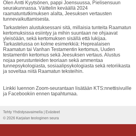
Olen Antti Kyytsönen, pappi Joensuussa, Pielisensuun
seurakunnassa. Väittelin keväällä 2024
raamatuntutkimuksen alalta, Jeesuksen vertausten
tunnevaikuttamisesta.
Tarkastelen alustuksessani sitä, millaisia tunteita Raamatun
kertomuksissa esiintyy ja mihin suuntaan ne ohjaavat
yleisöään, sekä kertomuksen sisällä että lukijaa.
Tarkastelussa on kolme esimerkkiä: Heprealaisen
Raamatun tai Vanhan Testamentin kertomus, Uuden
testamentin kertomus sekä Jeesuksen vertaus. Alustus
nojaa perustunteiden teoriaan sekä ammentaa
tunnepsykologiasta, sosiaalipsykologiasta sekä retoriikasta
ja soveltaa niitä Raamatun teksteihin.
Linkki luennon Zoom-seurantaan lisätään KTS:nnettisivuille
ja Facebookiin ennen tapahtumaa.
Tehty Yhdistysavaimella
|
Evästeet
©
2026 Karjalan teologinen seura