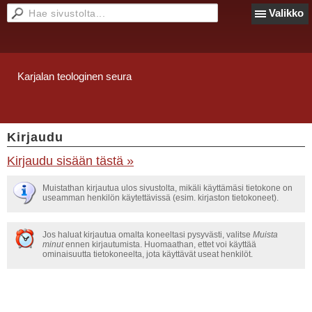
Valikko
Karjalan teologinen seura
Kirjaudu
Kirjaudu sisään tästä »
Muistathan kirjautua ulos sivustolta, mikäli käyttämäsi tietokone on
useamman henkilön käytettävissä (esim. kirjaston tietokoneet).
Jos haluat kirjautua omalta koneeltasi pysyvästi, valitse
Muista
minut
ennen kirjautumista. Huomaathan, ettet voi käyttää
ominaisuutta tietokoneelta, jota käyttävät useat henkilöt.