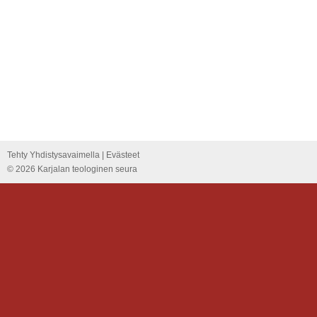
Tehty Yhdistysavaimella
|
Evästeet
©
2026 Karjalan teologinen seura