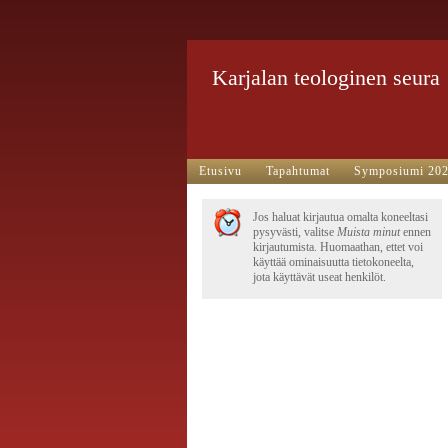
Karjalan teologinen seura
Etusivu
Tapahtumat
Symposiumi 20
Jos haluat kirjautua omalta koneeltasi
pysyvästi, valitse
Muista minut
ennen
kirjautumista. Huomaathan, ettet voi
käyttää ominaisuutta tietokoneelta,
jota käyttävät useat henkilöt.