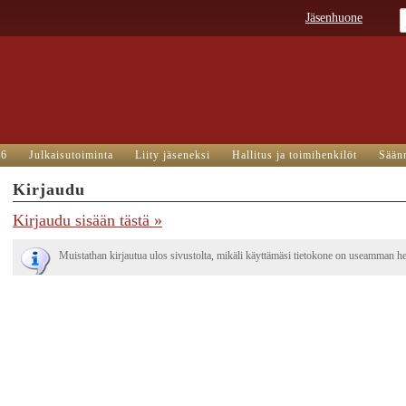
Jäsenhuone
26
Julkaisutoiminta
Liity jäseneksi
Hallitus ja toimihenkilöt
Sään
Kirjaudu
Kirjaudu sisään tästä »
Muistathan kirjautua ulos sivustolta, mikäli käyttämäsi tietokone on useamman hen