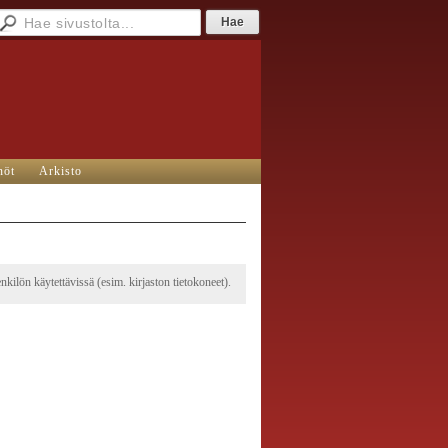
nöt
Arkisto
kilön käytettävissä (esim. kirjaston tietokoneet).